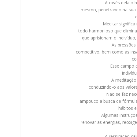
Através dela o
mesmo, penetrando na sua r
Meditar signific
todo harmonioso que elimina 
que aprisionam o indivíduo,
As pressões
competitivo, bem como as ins
co
Esse campo d
indivíd
A meditação 
conduzindo-o aos valore
Não se faz nec
Tampouco a busca de fórmulas
hábitos e
Algumas instruçõe
renovar as energias, reoxige
A respiração ca