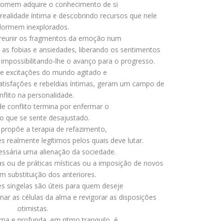
 homem adquire o conhecimento de si
ealidade íntima e descobrindo recursos que nele
dormem inexplorados.
a reunir os fragmentos da emoção num
as fobias e ansiedades, liberando os sentimentos
 impossibilitando-lhe o avanço para o progresso.
 e excitações do mundo agitado e
atisfações e rebeldias íntimas, geram um campo de
nflito na personalidade.
e conflito termina por enfermar o
uo que se sente desajustado.
propõe a terapia de refazimento,
s realmente legítimos pelos quais deve lutar.
essária uma alienação da sociedade.
 ou de práticas místicas ou a imposição de novos
m substituição dos anteriores.
s singelas são úteis para quem deseje
nar as células da alma e revigorar as disposições
otimistas.
lma e profunda, em ritmo tranquilo, é