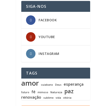
SIGA-NOS
FACEBOOK
YOUTUBE
INSTAGRAM
TAGS
amor
esperança
cuiabano
Deus
paz
fé
futuro
mimoso
Natureza
renovação
sublime
vida
vitória