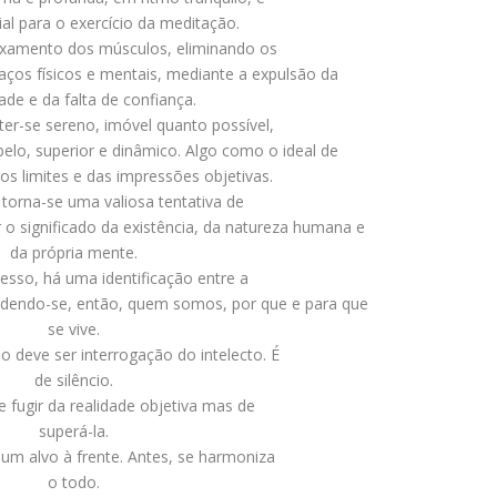
ial para o exercício da meditação.
axamento dos músculos, eliminando os
ços físicos e mentais, mediante a expulsão da
ade e da falta de confiança.
er-se sereno, imóvel quanto possível,
elo, superior e dinâmico. Algo como o ideal de
dos limites e das impressões objetivas.
 torna-se uma valiosa tentativa de
 o significado da existência, da natureza humana e
da própria mente.
esso, há uma identificação entre a
endendo-se, então, quem somos, por que e para que
se vive.
deve ser interrogação do intelecto. É
de silêncio.
e fugir da realidade objetiva mas de
superá-la.
um alvo à frente. Antes, se harmoniza
o todo.