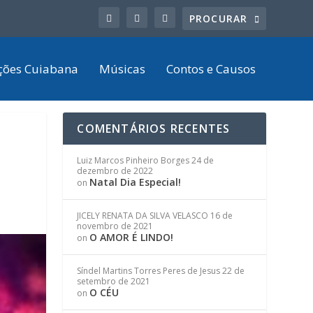
ções Cuiabana
Músicas
Contos e Causos
COMENTÁRIOS RECENTES
Luiz Marcos Pinheiro Borges
24 de
dezembro de 2022
Natal Dia Especial!
on
JICELY RENATA DA SILVA VELASCO
16 de
novembro de 2021
O AMOR É LINDO!
on
Síndel Martins Torres Peres de Jesus
22 de
setembro de 2021
O CÉU
on