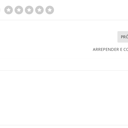
:
PR
ARREPENDER E C