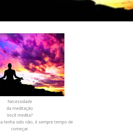
Necessidade
da meditação
Você medita?
ta tenha sido não, é sempre tempo de
começar.