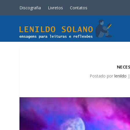
Discografia
Livretos
Contatos
NECE
Postado por
lenildo