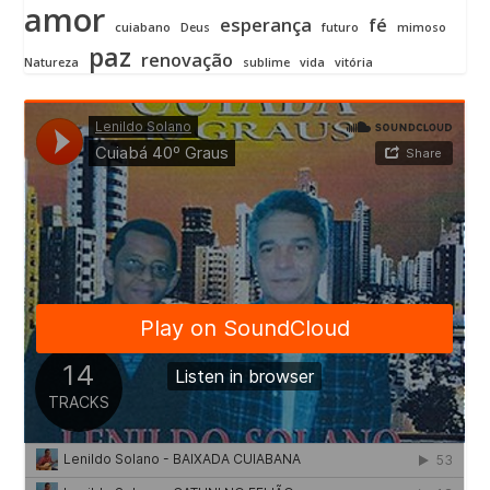
amor
esperança
fé
cuiabano
Deus
futuro
mimoso
paz
renovação
Natureza
sublime
vida
vitória