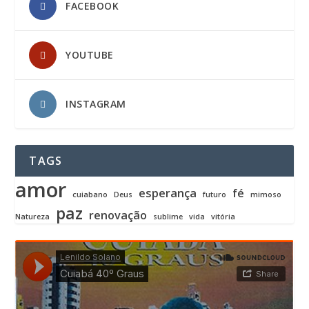
FACEBOOK
YOUTUBE
INSTAGRAM
TAGS
amor
esperança
fé
cuiabano
Deus
futuro
mimoso
paz
renovação
Natureza
sublime
vida
vitória