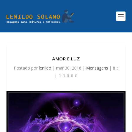
AMOR E LUZ
Postado por
lenildo
|
mar 30, 2016
|
Mensagens
|
0
|