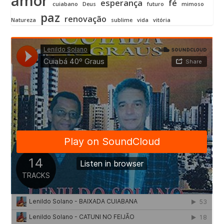
amor
esperança
fé
cuiabano
Deus
futuro
mimoso
paz
renovação
Natureza
sublime
vida
vitória