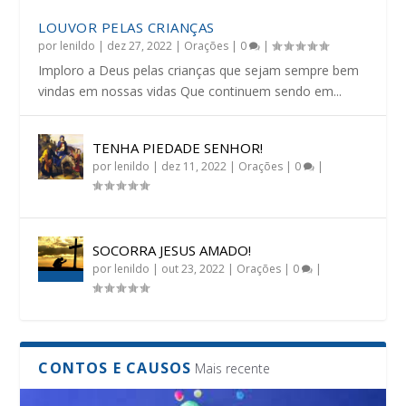
LOUVOR PELAS CRIANÇAS
por
lenildo
|
dez 27, 2022
|
Orações
|
0
|
Imploro a Deus pelas crianças que sejam sempre bem
vindas em nossas vidas Que continuem sendo em...
TENHA PIEDADE SENHOR!
por
lenildo
|
dez 11, 2022
|
Orações
|
0
|
SOCORRA JESUS AMADO!
por
lenildo
|
out 23, 2022
|
Orações
|
0
|
CONTOS E CAUSOS
Mais recente