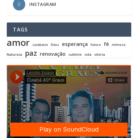
INSTAGRAM
TAGS
amor
esperança
fé
cuiabano
Deus
futuro
mimoso
paz
renovação
Natureza
sublime
vida
vitória