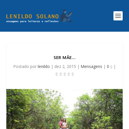
SER MÃE…
Postado por
lenildo
|
dez 2, 2015
|
Mensagens
|
0
|