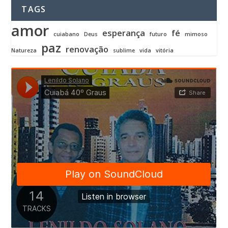
TAGS
amor
esperança
fé
cuiabano
Deus
futuro
mimoso
paz
renovação
Natureza
sublime
vida
vitória