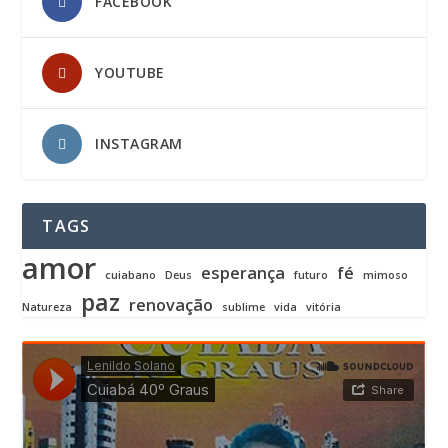
FACEBOOK
YOUTUBE
INSTAGRAM
TAGS
amor
esperança
fé
cuiabano
Deus
futuro
mimoso
paz
renovação
Natureza
sublime
vida
vitória