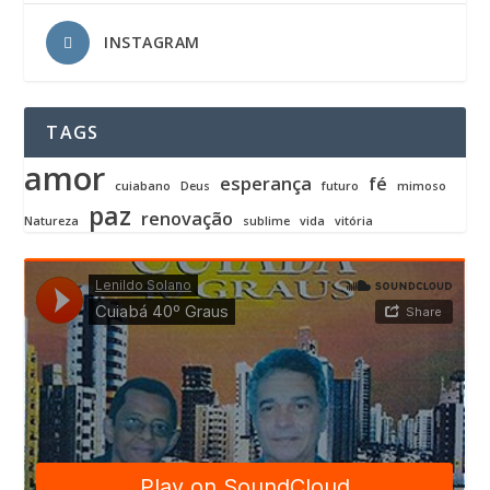
INSTAGRAM
TAGS
amor
esperança
fé
cuiabano
Deus
futuro
mimoso
paz
renovação
Natureza
sublime
vida
vitória