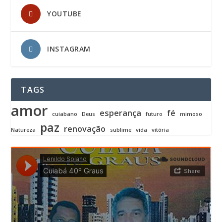
YOUTUBE
INSTAGRAM
TAGS
amor
esperança
fé
cuiabano
Deus
futuro
mimoso
paz
renovação
Natureza
sublime
vida
vitória