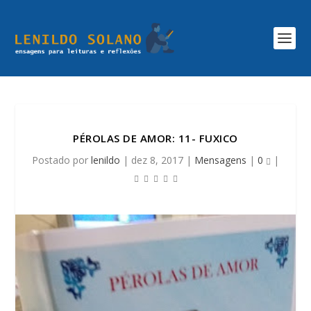
PÉROLAS DE AMOR: 11- FUXICO
Postado por
lenildo
|
dez 8, 2017
|
Mensagens
|
0
|