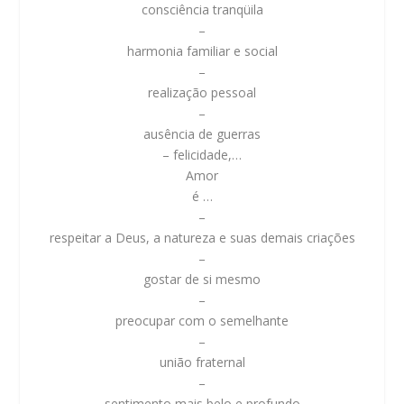
consciência tranqüila
–
harmonia familiar e social
–
realização pessoal
–
ausência de guerras
– felicidade,…
Amor
é …
–
respeitar a Deus, a natureza e suas demais criações
–
gostar de si mesmo
–
preocupar com o semelhante
–
união fraternal
–
sentimento mais belo e profundo