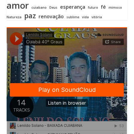
amor
esperança
fé
cuiabano
Deus
futuro
mimoso
paz
renovação
Natureza
sublime
vida
vitória