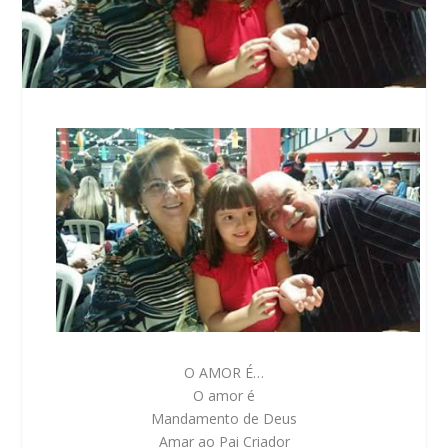
O AMOR É…
O amor é
Mandamento de Deus
Amar ao Pai Criador