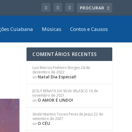
ções Cuiabana
Músicas
Contos e Causos
COMENTÁRIOS RECENTES
Luiz Marcos Pinheiro Borges
24 de
dezembro de 2022
Natal Dia Especial!
on
JICELY RENATA DA SILVA VELASCO
16 de
novembro de 2021
O AMOR É LINDO!
on
Síndel Martins Torres Peres de Jesus
22 de
setembro de 2021
O CÉU
on