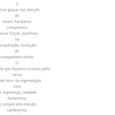
E
 as graças, luz, benção
do
nosso Pai Eterno
coloquemos
ossas forças, paciência
na
ecuperação, evolução
do
companheiro-irmão.
O
rda que façamos a nossa parte
nesta
nde obra da regeneração
com
é, esperança, caridade
haveremos
e cumprir esta missão.
Lembremos