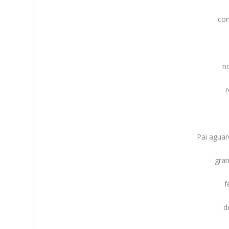
com
n
r
Pai agua
gra
f
d