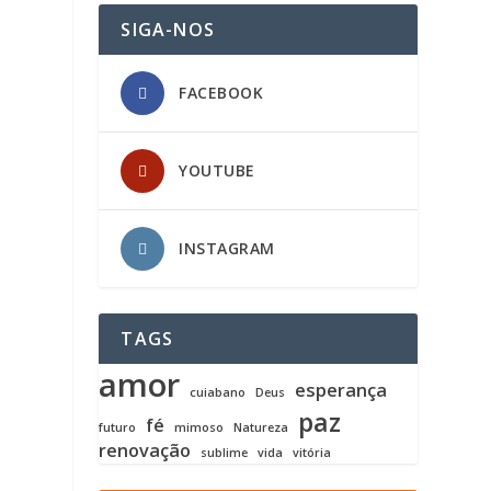
SIGA-NOS
FACEBOOK
YOUTUBE
INSTAGRAM
TAGS
amor
esperança
cuiabano
Deus
paz
fé
futuro
mimoso
Natureza
renovação
sublime
vida
vitória