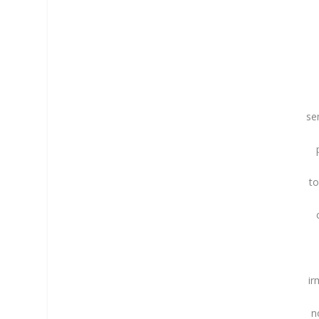
se
to
ir
n