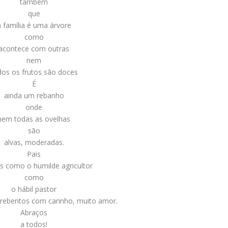
também
que
a família é uma árvore
como
acontece com outras
nem
dos os frutos são doces
É
ainda um rebanho
onde
nem todas as ovelhas
são
alvas, moderadas.
Pais
s como o humilde agricultor
como
o hábil pastor
 rebentos com carinho, muito amor.
Abraços
a todos!