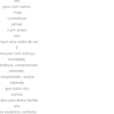
uns
para com outros.
Toda
convivência
jamais
é por acaso
tem
mpre uma razão de ser.
É
procurar com esforço
humildade,
lerância, compreensão
entender,
compreender, aceitar.
Sabendo
que todos nós
somos
mãos pela divina família
isto
os esclarece, conforta.