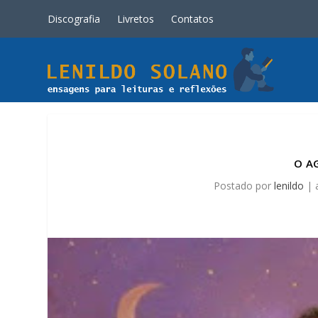
Discografia
Livretos
Contatos
O A
Postado por
lenildo
|