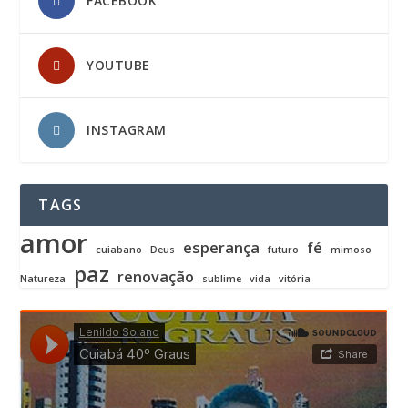
FACEBOOK
YOUTUBE
INSTAGRAM
TAGS
amor
esperança
fé
cuiabano
Deus
futuro
mimoso
paz
renovação
Natureza
sublime
vida
vitória