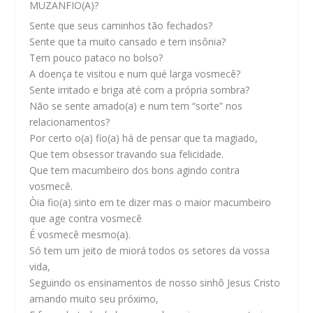
MUZANFIO(A)?
Sente que seus caminhos tão fechados?
Sente que ta muito cansado e tem insônia?
Tem pouco pataco no bolso?
A doença te visitou e num qué larga vosmecê?
Sente irritado e briga até com a própria sombra?
Não se sente amado(a) e num tem “sorte” nos
relacionamentos?
Por certo o(a) fio(a) há de pensar que ta magiado,
Que tem obsessor travando sua felicidade.
Que tem macumbeiro dos bons agindo contra
vosmecê.
Òia fio(a) sinto em te dizer mas o maior macumbeiro
que age contra vosmecê
É vosmecê mesmo(a).
Só tem um jeito de miorá todos os setores da vossa
vida,
Seguindo os ensinamentos de nosso sinhô Jesus Cristo
amando muito seu próximo,