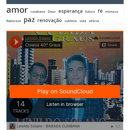
amor
esperança
fé
cuiabano
Deus
futuro
mimoso
paz
renovação
Natureza
sublime
vida
vitória