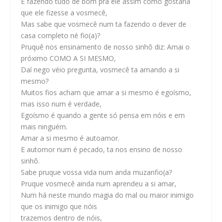
E fazendo tudo de bom pra ele assim como gostaria
que ele fizesse a vosmecê,
Mas sabe que vosmecê num ta fazendo o dever de
casa completo né fio(a)?
Pruquê nos ensinamento de nosso sinhô diz: Amai o
próximo COMO A SI MESMO,
Daí nego véio pregunta, vosmecê ta amando a si
mesmo?
Muitos fios acham que amar a si mesmo é egoísmo,
mas isso num é verdade,
Egoísmo é quando a gente só pensa em nóis e em
mais ninguém.
Amar a si mesmo é autoamor.
E automor num é pecado, ta nos ensino de nosso
sinhô.
Sabe pruque vossa vida num anda muzanfio(a?
Pruque vosmecê ainda num aprendeu a si amar,
Num há neste mundo magia do mal ou maior inimigo
que os inimigo que nóis
trazemos dentro de nóis,