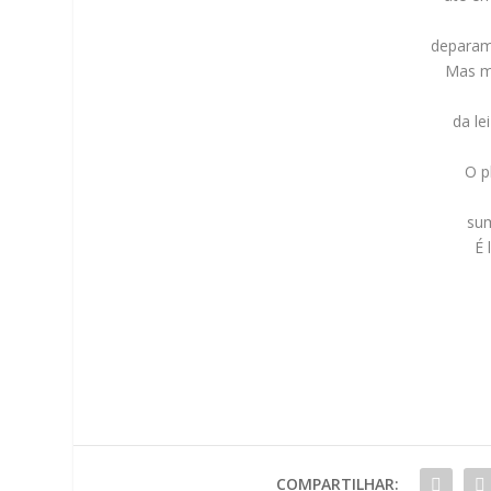
deparam
Mas m
da le
O p
sum
É 
COMPARTILHAR: