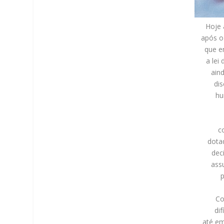
Hoje 
após o
que e
a lei
ain
dis
hu
c
dotad
dec
ass
p
Co
di
até em