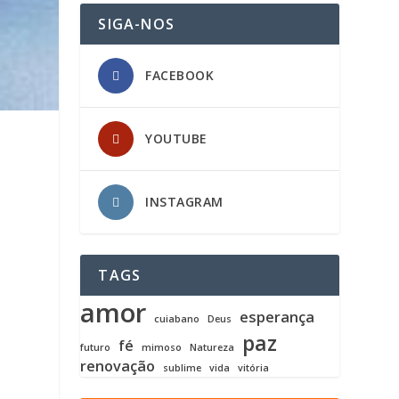
SIGA-NOS
FACEBOOK
YOUTUBE
INSTAGRAM
TAGS
amor
esperança
cuiabano
Deus
paz
fé
futuro
mimoso
Natureza
renovação
sublime
vida
vitória