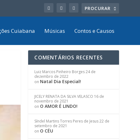
ções Cuiabana
Músicas
Contos e Causos
COMENTÁRIOS RECENTES
Luiz Marcos Pinheiro Borges
24 de
dezembro de 2022
Natal Dia Especial!
on
JICELY RENATA DA SILVA VELASCO
16 de
novembro de 2021
O AMOR É LINDO!
on
Síndel Martins Torres Peres de Jesus
22 de
setembro de 2021
O CÉU
on