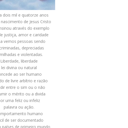
a dois mil e quatorze anos
 nascimento de Jesus Cristo
nsinou através do exemplo
 de justiça, amor e caridade
da vemos pessoas sendo
criminadas, depreciadas
milhadas e violentadas.
Liberdade, liberdade
lei divina ou natural
oncede ao ser humano
o de livre arbítrio e razão
idir entre o sim ou o não
umir o mérito ou a divida
or uma feliz ou infeliz
palavra ou ação.
mportamento humano
fícil de ser documentado
 países de primeiro mundo