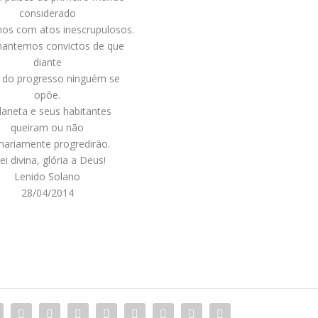
considerado
os com atos inescrupulosos.
antemos convictos de que
diante
i do progresso ninguém se
opõe.
laneta e seus habitantes
queiram ou não
ariamente progredirão.
lei divina, glória a Deus!
Lenido Solano
28/04/2014