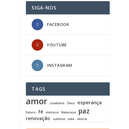
SIGA-NOS
FACEBOOK
YOUTUBE
INSTAGRAM
TAGS
amor
esperança
cuiabano
Deus
paz
fé
futuro
mimoso
Natureza
renovação
sublime
vida
vitória