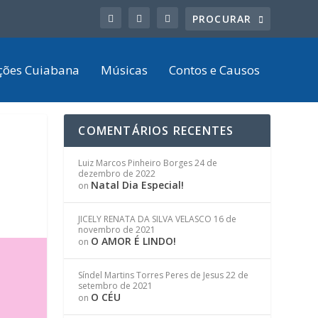
ções Cuiabana
Músicas
Contos e Causos
COMENTÁRIOS RECENTES
Luiz Marcos Pinheiro Borges
24 de
dezembro de 2022
Natal Dia Especial!
on
JICELY RENATA DA SILVA VELASCO
16 de
novembro de 2021
O AMOR É LINDO!
on
Síndel Martins Torres Peres de Jesus
22 de
setembro de 2021
O CÉU
on