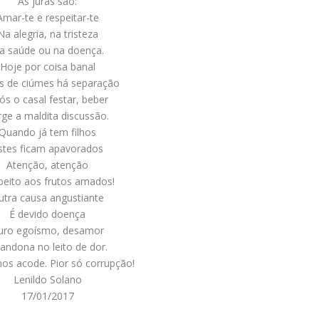
As juras são:
Amar-te e respeitar-te
Na alegria, na tristeza
a saúde ou na doença.
Hoje por coisa banal
s de ciúmes há separação
ós o casal festar, beber
rge a maldita discussão.
Quando já tem filhos
stes ficam apavorados
Atenção, atenção
peito aos frutos amados!
utra causa angustiante
É devido doença
uro egoísmo, desamor
andona no leito de dor.
nos acode. Pior só corrupção!
Lenildo Solano
17/01/2017