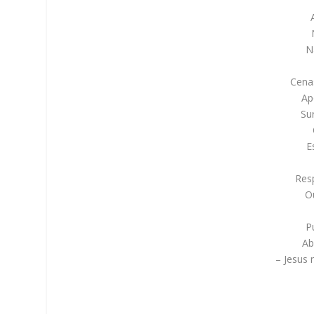
N
Cena
Ap
Su
E
Res
O
P
Ab
– Jesus 