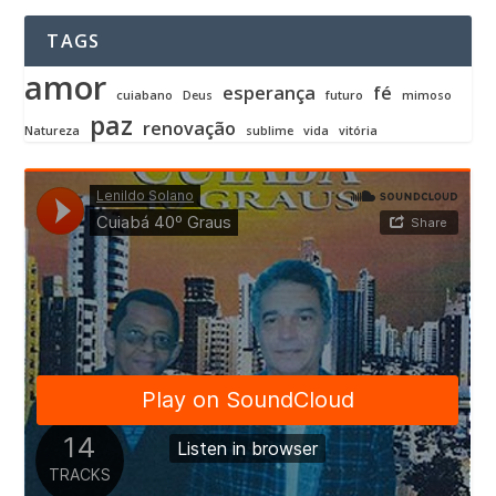
TAGS
amor
esperança
fé
cuiabano
Deus
futuro
mimoso
paz
renovação
Natureza
sublime
vida
vitória