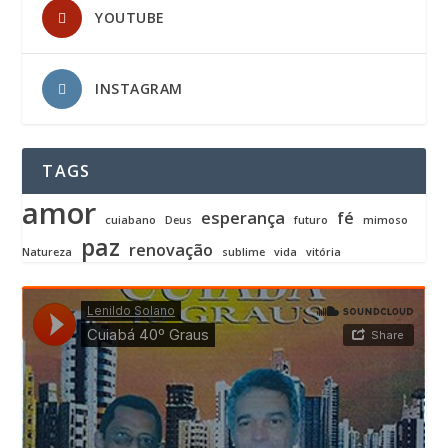
YOUTUBE
INSTAGRAM
TAGS
amor
esperança
fé
cuiabano
Deus
futuro
mimoso
paz
renovação
Natureza
sublime
vida
vitória