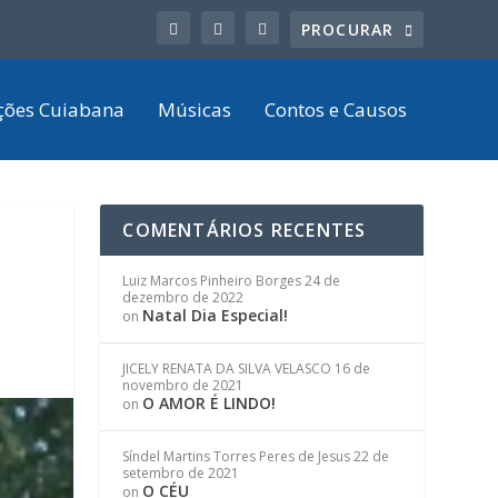
ções Cuiabana
Músicas
Contos e Causos
COMENTÁRIOS RECENTES
Luiz Marcos Pinheiro Borges
24 de
dezembro de 2022
Natal Dia Especial!
on
JICELY RENATA DA SILVA VELASCO
16 de
novembro de 2021
O AMOR É LINDO!
on
Síndel Martins Torres Peres de Jesus
22 de
setembro de 2021
O CÉU
on