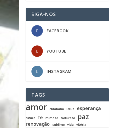
SIGA-NOS
FACEBOOK
YOUTUBE
INSTAGRAM
TAGS
amor
esperança
cuiabano
Deus
paz
fé
futuro
mimoso
Natureza
renovação
sublime
vida
vitória