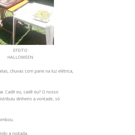
EFEITO
HALLOWEEN
las, chuvas com pane na luz elétrica,
 ai. Cadê eu, cadê eu? O nosso
stribuiu dinheiro a vontade, só
tombou.
ndo a noitada.