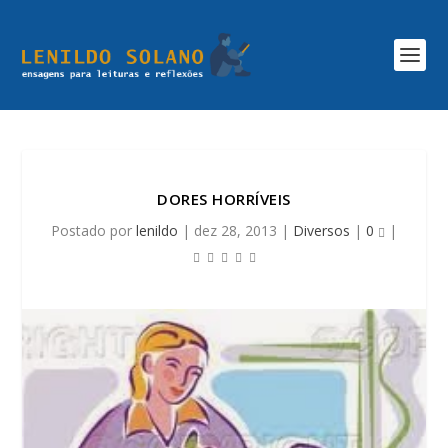
DORES HORRÍVEIS
Postado por
lenildo
|
dez 28, 2013
|
Diversos
|
0
|