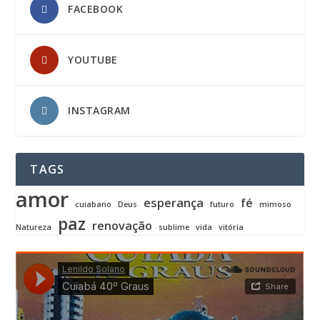
FACEBOOK
YOUTUBE
INSTAGRAM
TAGS
amor
esperança
fé
cuiabano
Deus
futuro
mimoso
paz
renovação
Natureza
sublime
vida
vitória