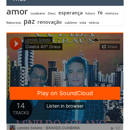
amor
esperança
fé
cuiabano
Deus
futuro
mimoso
paz
renovação
Natureza
sublime
vida
vitória