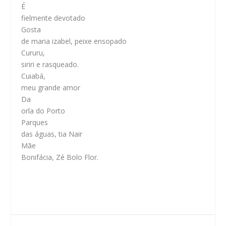
É
fielmente devotado
Gosta
de maria izabel, peixe ensopado
Cururu,
siriri e rasqueado.
Cuiabá,
meu grande amor
Da
orla do Porto
Parques
das águas, tia Nair
Mãe
Bonifácia, Zé Bolo Flor.