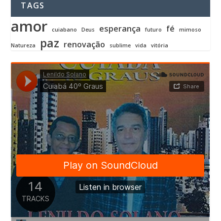
TAGS
amor
esperança
fé
cuiabano
Deus
futuro
mimoso
paz
renovação
Natureza
sublime
vida
vitória