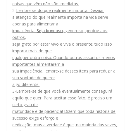
coisas que vêm não são imediatas.
2-
Lembre-se do que realmente importa. Desviar
a atenção do que realmente importa na vida serve
apenas para alimentar a
impaciência.
Seja bondoso
, generoso, perdoe aos
outros,
seja grato por estar vivo e viva o presente; tudo isso
importa mais do que
qualquer outra coisa. Quando outros assuntos menos
importantes alimentarem a
sua impaciência, lembre-se desses itens para reduzir a
sua vontade de querer
algo diferente.
3-
Lembre-se de que você eventualmente conseguirá
aquilo que quer. Para aceitar esse fato, é preciso um
certo grau de
maturidade e de paciência! Dizem que toda história de
sucesso exige esforço e
dedicação, mas a verdade é que, na maioria das vezes,