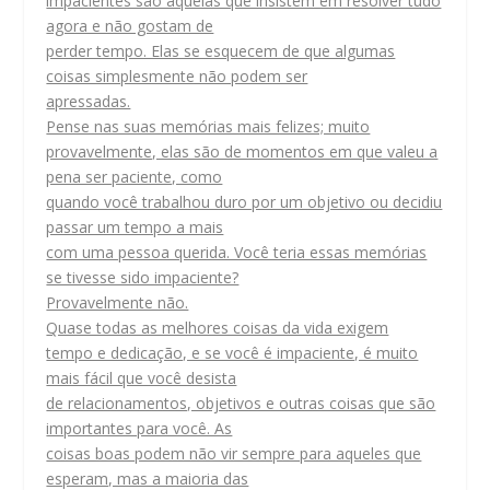
impacientes são aquelas que insistem em resolver tudo
agora e não gostam de
perder tempo. Elas se esquecem de que algumas
coisas simplesmente não podem ser
apressadas.
Pense nas suas memórias mais felizes; muito
provavelmente, elas são de momentos em que valeu a
pena ser paciente, como
quando você trabalhou duro por um objetivo ou decidiu
passar um tempo a mais
com uma pessoa querida. Você teria essas memórias
se tivesse sido impaciente?
Provavelmente não.
Quase todas as melhores coisas da vida exigem
tempo e dedicação, e se você é impaciente, é muito
mais fácil que você desista
de relacionamentos, objetivos e outras coisas que são
importantes para você. As
coisas boas podem não vir sempre para aqueles que
esperam, mas a maioria das