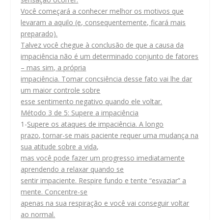
Você começará a conhecer melhor os motivos que
levaram a aquilo (e, consequentemente, ficará mais
preparado).
Talvez você chegue à conclusão de que a causa da
impaciência não é um determinado conjunto de fatores
– mas sim, a própria
impaciência. Tomar concsiência desse fato vai lhe dar
um maior controle sobre
esse sentimento negativo quando ele voltar.
Método 3 de 5: Supere a impaciência
1-
Supere os ataques de impaciência. A longo
prazo, tornar-se mais paciente requer uma mudança na
sua atitude sobre a vida,
mas você pode fazer um progresso imediatamente
aprendendo a relaxar quando se
sentir impaciente. Respire fundo e tente “esvaziar” a
mente. Concentre-se
apenas na sua respiração e você vai conseguir voltar
ao normal.