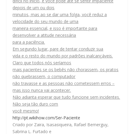
difícil no início, e você pode até se sentir impaciente
depois de um ou dois
minutos, mas ao se dar uma folga, você reduz a
velocidade do seu mundo de uma
maneira essencial, e isso é importante para
desenvolver a atitude necessária
para a paciência.
Em segundo lugar, pare de tentar conduzir sua
vida e o resto do mundo por padrões inalcançáveis.
Claro que todos nós seríamos
mais pacientes se os bebês não chorassem, os pratos
não quebrassem, o computador
não travasse e as pessoas não cometessem erros –
mas isso nunca vai acontecer.
Não adianta esperar que tudo funcione sem incidentes.
Não seja tão duro com
você mesmo!
http://pt.wikihow.com/Ser-Paciente
Criado por Zaira, Isasasiqueira, Rafael Bemerguy,
Sabrina L. Furtado e