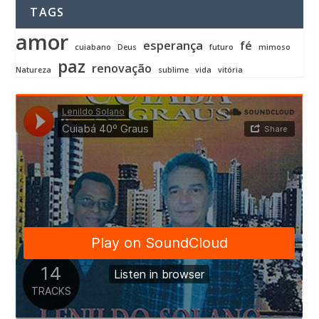
TAGS
amor
esperança
fé
cuiabano
Deus
futuro
mimoso
paz
renovação
Natureza
sublime
vida
vitória