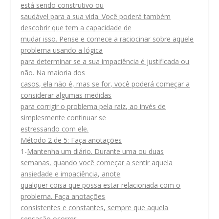
está sendo construtivo ou
saudável para a sua vida. Você poderá também
descobrir que tem a capacidade de
mudar isso. Pense e comece a raciocinar sobre aquele
problema usando a lógica
para determinar se a sua impaciência é justificada ou
não. Na maioria dos
casos, ela não é, mas se for, você poderá começar a
considerar algumas medidas
para corrigir o problema pela raiz, ao invés de
simplesmente continuar se
estressando com ele.
Método 2 de 5: Faça anotações
1-
Mantenha um diário. Durante uma ou duas
semanas, quando você começar a sentir aquela
ansiedade e impaciência, anote
qualquer coisa que possa estar relacionada com o
problema. Faça anotações
consistentes e constantes, sempre que aquela
sensação ocorrer.