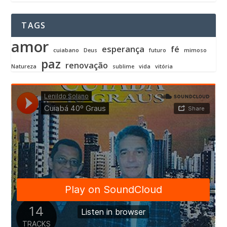
TAGS
amor
esperança
fé
cuiabano
Deus
futuro
mimoso
paz
renovação
Natureza
sublime
vida
vitória