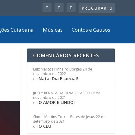
ções Cuiabana
Músicas
Contos e Causos
COMENTÁRIOS RECENTES
Luiz Marcos Pinheiro Borges
24 de
dezembro de 2022
Natal Dia Especial!
on
JICELY RENATA DA SILVA VELASCO
16 de
novembro de 2021
O AMOR É LINDO!
on
Síndel Martins Torres Peres de Jesus
22 de
setembro de 2021
O CÉU
on