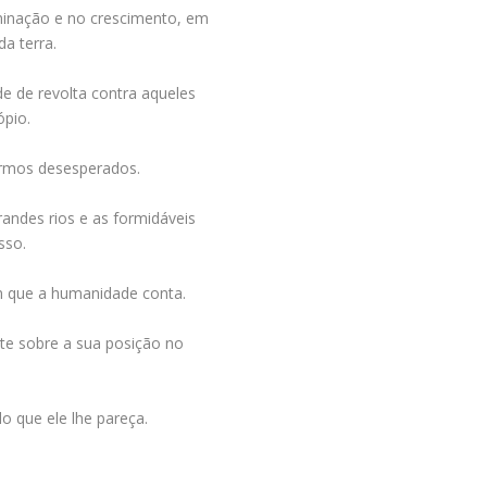
minação e no crescimento, em
da terra.
e de revolta contra aqueles
ópio.
fermos desesperados.
randes rios e as formidáveis
sso.
om que a humanidade conta.
nte sobre a sua posição no
o que ele lhe pareça.