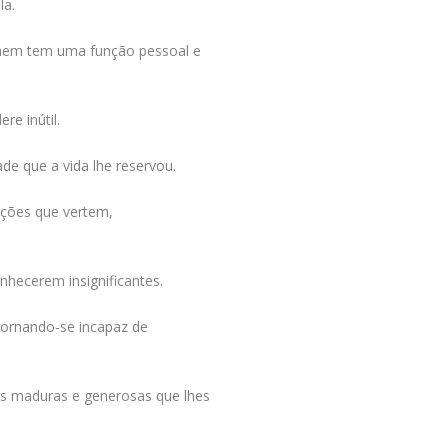
la.
omem tem uma função pessoal e
re inútil.
ade que a vida lhe reservou.
lições que vertem,
nhecerem insignificantes.
 tornando-se incapaz de
es maduras e generosas que lhes