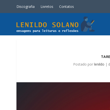
Discografia
Livretos
Contatos
TARE
Postado por
lenildo
|
d