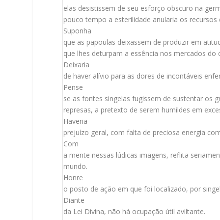
elas desistissem de seu esforço obscuro na ger
pouco tempo a esterilidade anularia os recursos 
Suponha
que as papoulas deixassem de produzir em atitud
que lhes deturpam a essência nos mercados do 
Deixaria
de haver alívio para as dores de incontáveis en
Pense
se as fontes singelas fugissem de sustentar os g
represas, a pretexto de serem humildes em exce
Haveria
prejuízo geral, com falta de preciosa energia c
Com
a mente nessas lúdicas imagens, reflita seriame
mundo.
Honre
o posto de ação em que foi localizado, por singel
Diante
da Lei Divina, não há ocupação útil aviltante.