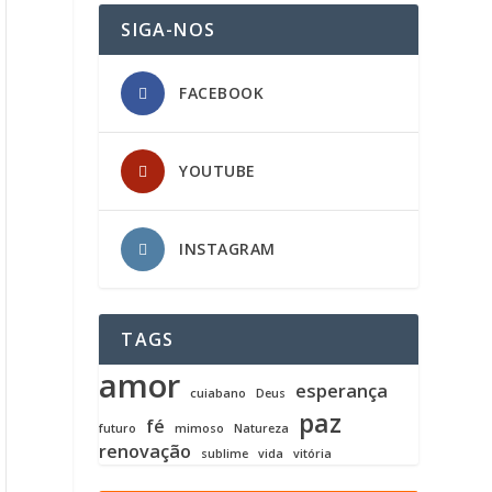
SIGA-NOS
FACEBOOK
YOUTUBE
INSTAGRAM
TAGS
amor
esperança
cuiabano
Deus
paz
fé
futuro
mimoso
Natureza
renovação
sublime
vida
vitória