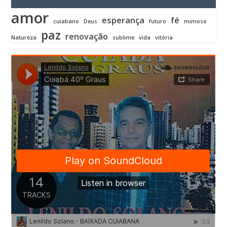
amor
esperança
fé
cuiabano
Deus
futuro
mimoso
paz
renovação
Natureza
sublime
vida
vitória