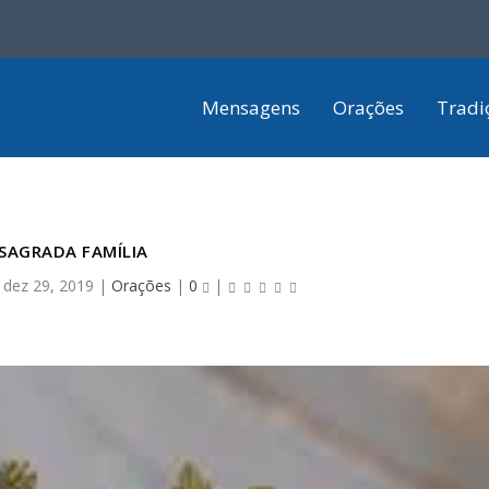
Mensagens
Orações
Tradi
SAGRADA FAMÍLIA
|
dez 29, 2019
|
Orações
|
0
|