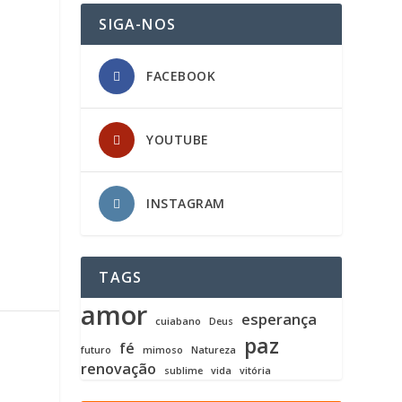
SIGA-NOS
FACEBOOK
YOUTUBE
INSTAGRAM
TAGS
amor
esperança
cuiabano
Deus
paz
fé
futuro
mimoso
Natureza
renovação
sublime
vida
vitória