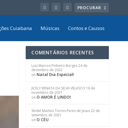
ções Cuiabana
Músicas
Contos e Causos
COMENTÁRIOS RECENTES
Luiz Marcos Pinheiro Borges
24 de
dezembro de 2022
Natal Dia Especial!
on
JICELY RENATA DA SILVA VELASCO
16 de
novembro de 2021
O AMOR É LINDO!
on
Síndel Martins Torres Peres de Jesus
22 de
setembro de 2021
O CÉU
on