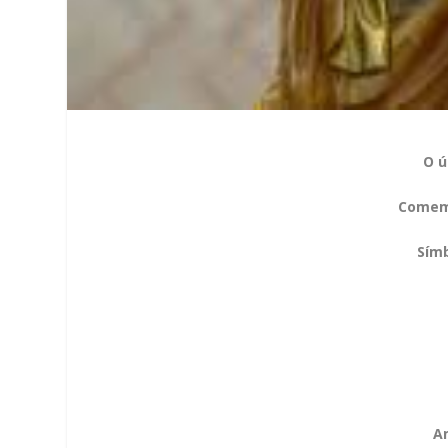
O ú
Comemo
Sím
A