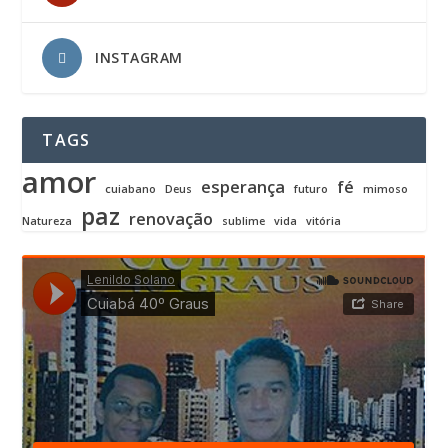
INSTAGRAM
TAGS
amor
esperança
fé
cuiabano
Deus
futuro
mimoso
paz
renovação
Natureza
sublime
vida
vitória