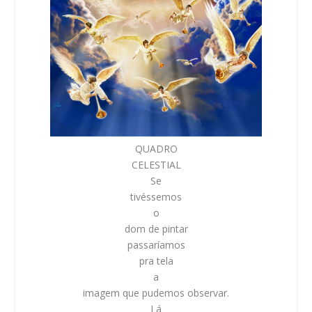
QUADRO
CELESTIAL
Se
tivéssemos
o
dom de pintar
passaríamos
pra tela
a
imagem que pudemos observar.
Lá