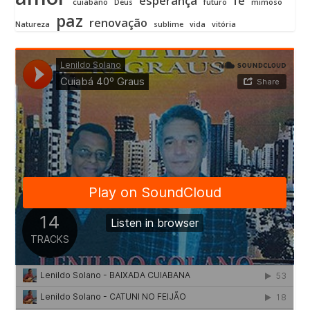
esperança
fé
cuiabano
Deus
futuro
mimoso
paz
renovação
Natureza
sublime
vida
vitória