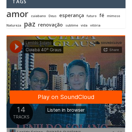
TAGS
amor
esperança
fé
cuiabano
Deus
futuro
mimoso
paz
renovação
Natureza
sublime
vida
vitória