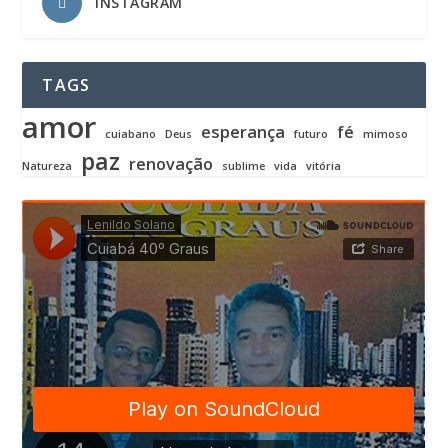
INSTAGRAM
TAGS
amor
esperança
fé
cuiabano
Deus
futuro
mimoso
paz
renovação
Natureza
sublime
vida
vitória