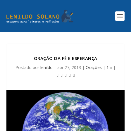
ORAÇÃO DA FÉ E ESPERANÇA
Postado por
lenildo
|
abr 27, 2013
|
Orações
|
1
|