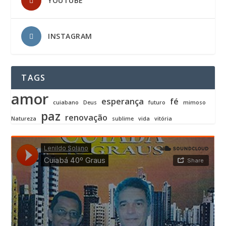
YOUTUBE
INSTAGRAM
TAGS
amor
esperança
fé
cuiabano
Deus
futuro
mimoso
paz
renovação
Natureza
sublime
vida
vitória