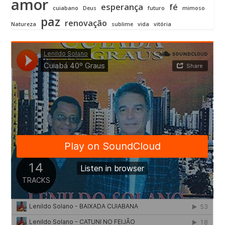
amor
esperança
fé
cuiabano
Deus
futuro
mimoso
paz
renovação
Natureza
sublime
vida
vitória