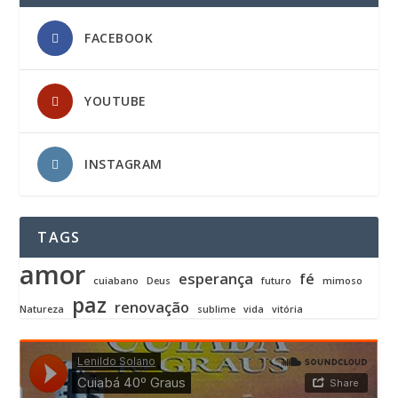
FACEBOOK
YOUTUBE
INSTAGRAM
TAGS
amor
esperança
fé
cuiabano
Deus
futuro
mimoso
paz
renovação
Natureza
sublime
vida
vitória