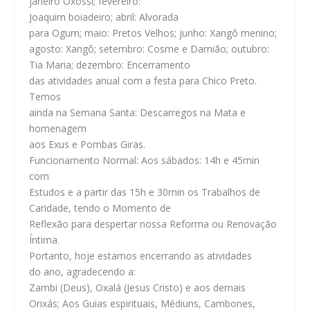
janeiro
Oxóssi;
fevereiro
:
Joaquim boiadeiro;
abril
: Alvorada
para Ogum;
maio
: Pretos Velhos;
junho
: Xangô menino;
agosto
: Xangô;
setembro
: Cosme e Damião;
outubro
:
Tia Maria;
dezembro
: Encerramento
das atividades anual com a festa para Chico Preto.
Temos
ainda na Semana Santa
: Descarregos na Mata e
homenagem
aos Exus e Pombas Giras.
Funcionamento Normal: Aos sábados: 14h e 45min
com
Estudos e a partir das 15h e 30min os Trabalhos de
Caridade, tendo o Momento de
Reflexão para despertar nossa Reforma ou Renovação
Íntima.
Portanto, hoje estamos encerrando as atividades
do ano, agradecendo a:
Zambi (Deus), Oxalá (Jesus Cristo) e aos demais
Orixás; Aos Guias espirituais, Médiuns, Cambones,