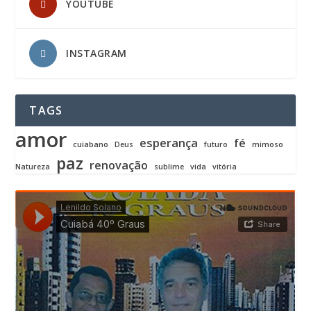
YOUTUBE
INSTAGRAM
TAGS
amor
esperança
fé
cuiabano
Deus
futuro
mimoso
paz
renovação
Natureza
sublime
vida
vitória