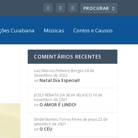
ções Cuiabana
Músicas
Contos e Causos
COMENTÁRIOS RECENTES
Luiz Marcos Pinheiro Borges
24 de
dezembro de 2022
Natal Dia Especial!
on
JICELY RENATA DA SILVA VELASCO
16 de
novembro de 2021
O AMOR É LINDO!
on
Síndel Martins Torres Peres de Jesus
22 de
setembro de 2021
O CÉU
on