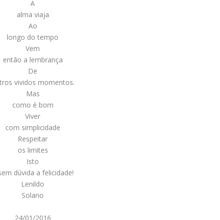
A
alma viaja
Ao
longo do tempo
Vem
então a lembrança
De
tros vividos momentos.
Mas
como é bom
Viver
com simplicidade
Respeitar
os limites
Isto
sem dúvida a felicidade!
Lenildo
Solano
24/01/2016