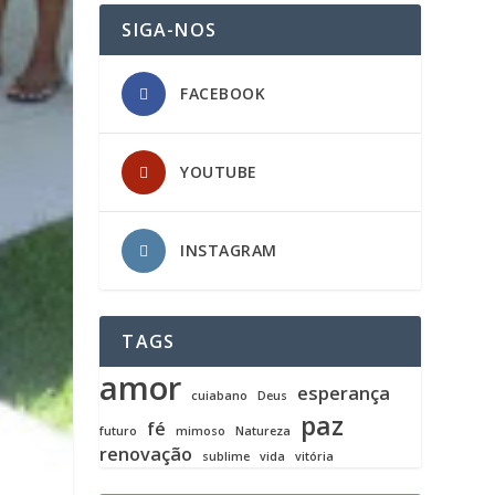
SIGA-NOS
FACEBOOK
YOUTUBE
INSTAGRAM
TAGS
amor
esperança
cuiabano
Deus
paz
fé
futuro
mimoso
Natureza
renovação
sublime
vida
vitória