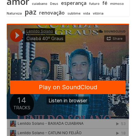
amor
esperança
fé
cuiabano
Deus
futuro
mimoso
paz
renovação
Natureza
sublime
vida
vitória