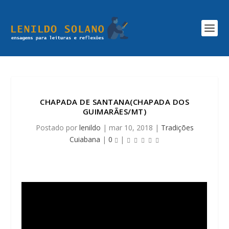
CHAPADA DE SANTANA(CHAPADA DOS
GUIMARÃES/MT)
Postado por
lenildo
|
mar 10, 2018
|
Tradições
Cuiabana
|
0
|