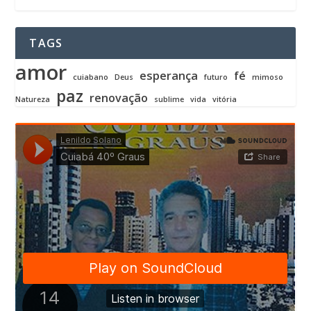
TAGS
amor
esperança
fé
cuiabano
Deus
futuro
mimoso
paz
renovação
Natureza
sublime
vida
vitória