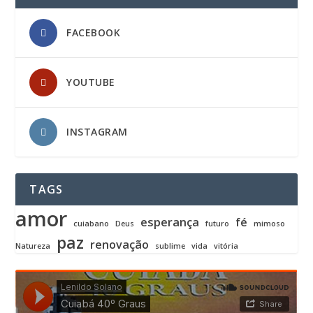
FACEBOOK
YOUTUBE
INSTAGRAM
TAGS
amor
esperança
fé
cuiabano
Deus
futuro
mimoso
paz
renovação
Natureza
sublime
vida
vitória