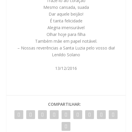
Trazê-lo ao coração
Mesmo cansada, suada
Dar aquele beijão!
É tanta felicidade
Alegria imensurável
Olhar hoje para filha
Também mãe em papel notável.
– Nossas reverências a Santa Luzia pelo vosso dia!
Lenildo Solano
13/12/2016
COMPARTILHAR: