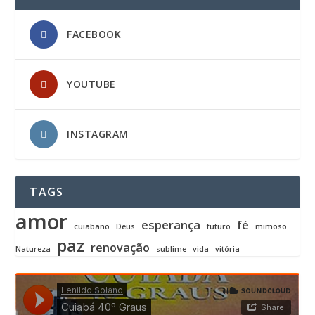
FACEBOOK
YOUTUBE
INSTAGRAM
TAGS
amor
esperança
fé
cuiabano
Deus
futuro
mimoso
paz
renovação
Natureza
sublime
vida
vitória