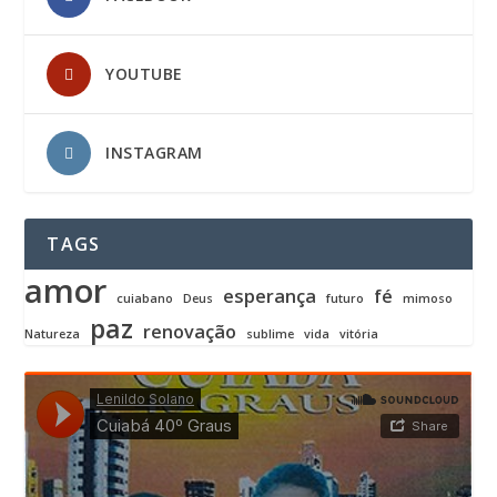
YOUTUBE
INSTAGRAM
TAGS
amor
esperança
fé
cuiabano
Deus
futuro
mimoso
paz
renovação
Natureza
sublime
vida
vitória