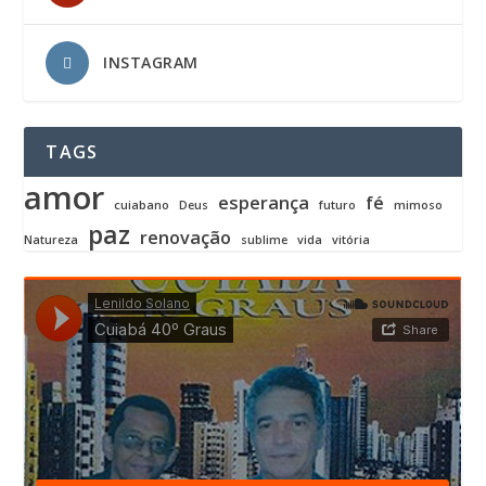
INSTAGRAM
TAGS
amor
esperança
fé
cuiabano
Deus
futuro
mimoso
paz
renovação
Natureza
sublime
vida
vitória