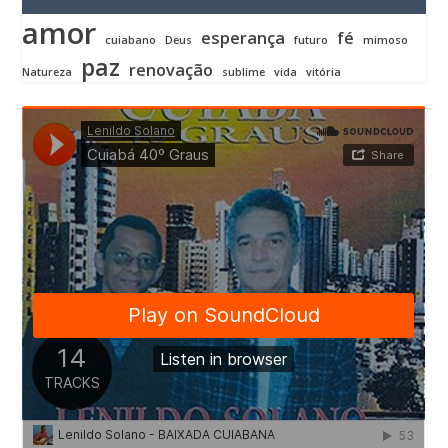
amor
esperança
fé
cuiabano
Deus
futuro
mimoso
paz
renovação
Natureza
sublime
vida
vitória